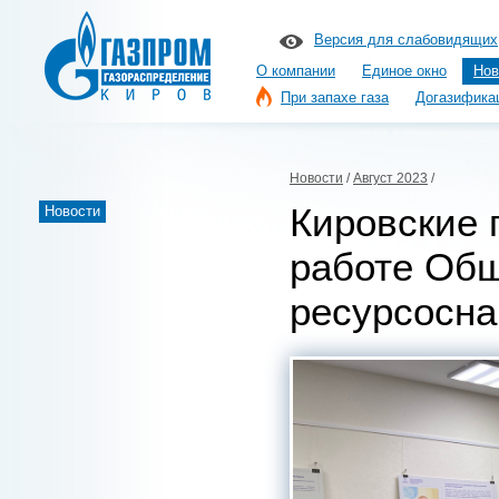
Версия для слабовидящих
О компании
Единое окно
Нов
При запахе газа
Догазифика
Новости
/
Август 2023
/
Кировские 
Новости
работе Об
ресурсосн